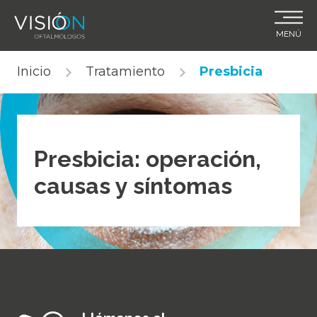
MENÚ
Skip
Inicio
Tratamiento
Presbicia
to
content
Presbicia: operación,
causas y síntomas