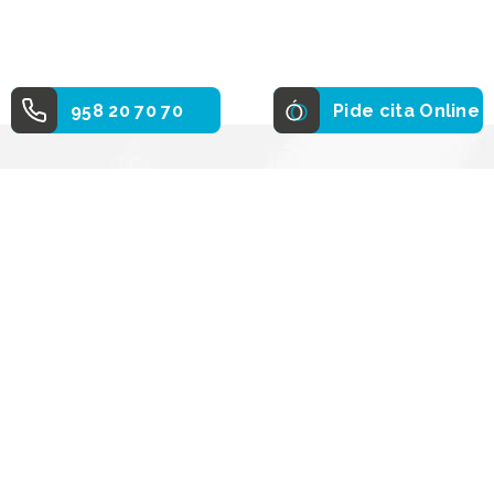
958 20 70 70
Pide cita Online
Primera consulta prequirúrgica
gratuita
Precio y Financiación de cirugía de
Queratitis ocular
Pide información sobre la
financiación de las cirugías y
procedimientos.