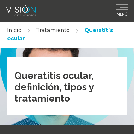
MENÚ
Skip
Inicio
Tratamiento
Queratitis
to
ocular
content
Queratitis ocular,
definición, tipos y
tratamiento