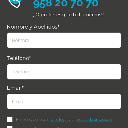
958 20 70 70
¿O prefieres que te llamemos?:
Nombre y Apellidos*
Teléfono*
Email*
He leído y acepto el
aviso legal
y la
política de privacidad
.