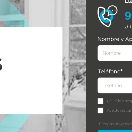
Ll
9
¿O 
Nombre y Ape
S
Teléfono*
He leído y ace
Acepto recibir
*Campos obligatori