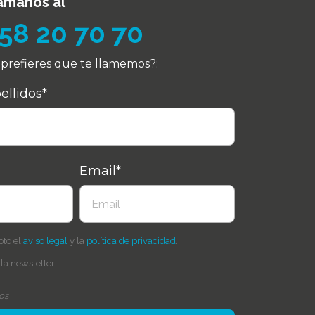
ámanos al
58 20 70 70
prefieres que te llamemos?:
llidos*
Email*
pto el
aviso legal
y la
política de privacidad
.
 la newsletter
os