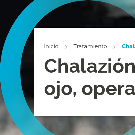
Inicio
Tratamiento
Chal
Chalazión
ojo, oper