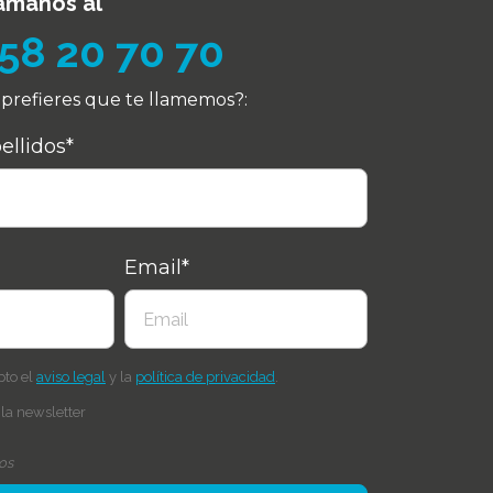
ámanos al
58 20 70 70
prefieres que te llamemos?:
llidos*
Email*
pto el
aviso legal
y la
política de privacidad
.
 la newsletter
os