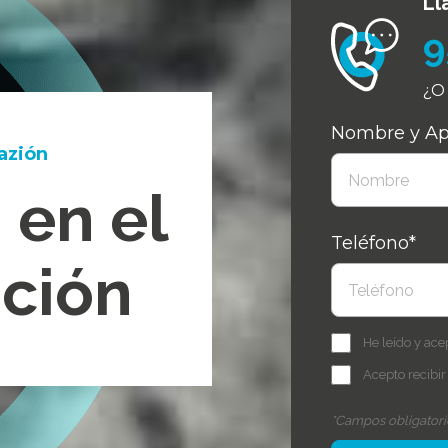
Ll
9
¿O 
Nombre y Ape
azión
 en el
Teléfono*
ación
He leído y ace
Acepto recibir
*Campos obligatori