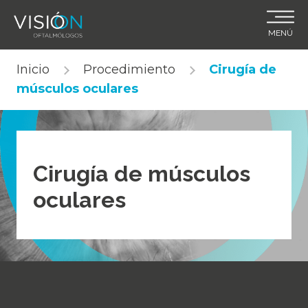
MENÚ
Skip
Inicio
Procedimiento
Cirugía de
to
músculos oculares
content
Cirugía de músculos
oculares