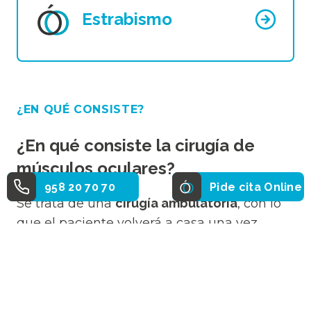
Estrabismo
¿EN QUÉ CONSISTE?
¿En qué consiste la cirugía de
músculos oculares?
958 20 70 70
Pide cita Online
Se trata de una
cirugía ambulatoria
, con lo
que el paciente volverá a casa una vez
realizada la operación. En el caso de los
niños, debido a su corta edad, la
intervención se realizará bajo anestesia
general, mientras que en adultos, es posible